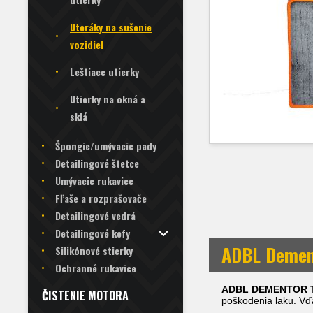
Uteráky na sušenie
vozidiel
Leštiace utierky
Utierky na okná a
sklá
Špongie/umývacie pady
Detailingové štetce
Umývacie rukavice
Fľaše a rozprašovače
Detailingové vedrá
Detailingové kefy
ADBL Demen
Silikónové stierky
Ochranné rukavice
ADBL DEMENTOR 
ČISTENIE MOTORA
poškodenia laku. Vď