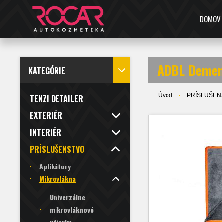
DOMOV
ADBL Demen
KATEGÓRIE
Úvod
PRÍSLUŠEN
TENZI DETAILER
EXTERIÉR
INTERIÉR
PRÍSLUŠENSTVO
Aplikátory
Mikrovlákna
Univerzálne
mikrovláknové
utierky