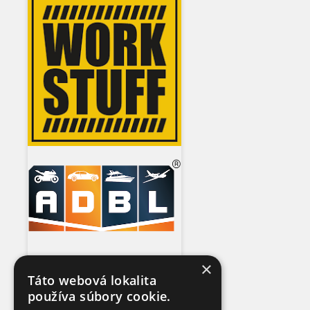
×
Táto webová lokalita
používa súbory cookie.