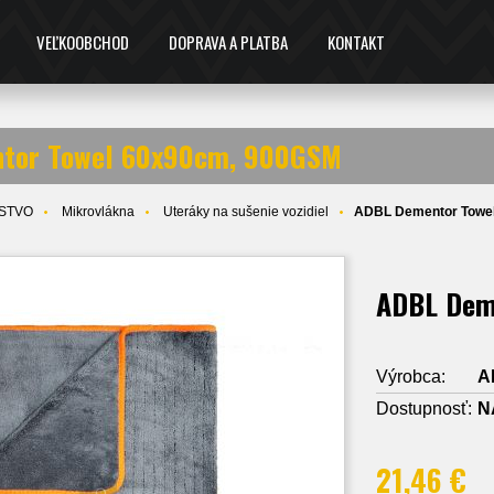
VEĽKOOBCHOD
DOPRAVA A PLATBA
KONTAKT
tor Towel 60x90cm, 900GSM
STVO
Mikrovlákna
Uteráky na sušenie vozidiel
ADBL Dementor Towe
ADBL Dem
Výrobca:
A
Dostupnosť:
N
21,46 €