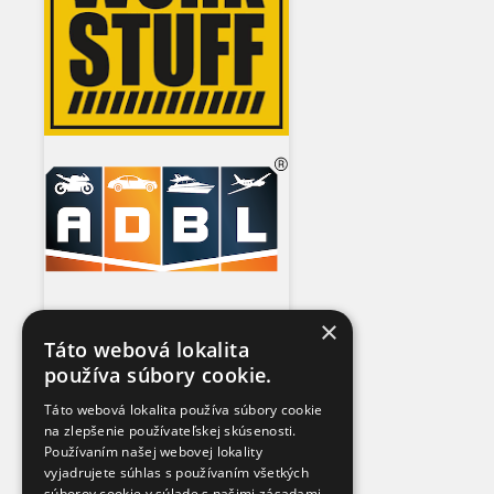
×
Táto webová lokalita
používa súbory cookie.
Táto webová lokalita používa súbory cookie
na zlepšenie používateľskej skúsenosti.
Používaním našej webovej lokality
vyjadrujete súhlas s používaním všetkých
súborov cookie v súlade s našimi zásadami