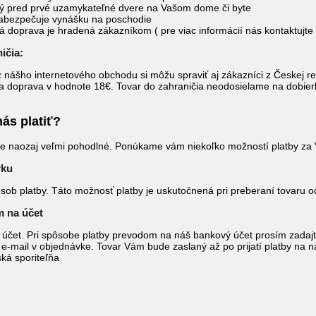
ý pred prvé uzamykateľné dvere na Vašom dome či byte
abezpečuje vynášku na poschodie
 doprava je hradená zákazníkom ( pre viac informácií nás kontaktujte 
ičia:
 nášho internetového obchodu si môžu spraviť aj zákazníci z Českej r
a doprava v hodnote 18€. Tovar do zahraničia neodosielame na dobier
ás platiť?
e naozaj veľmi pohodlné. Ponúkame vám niekoľko možností platby za 
rku
ôsob platby. Táto možnosť platby je uskutočnená pri preberaní tovaru o
m na účet
účet. Pri spôsobe platby prevodom na náš bankový účet prosím zadajt
e-mail v objednávke. Tovar Vám bude zaslaný až po prijatí platby na 
ká sporiteľňa