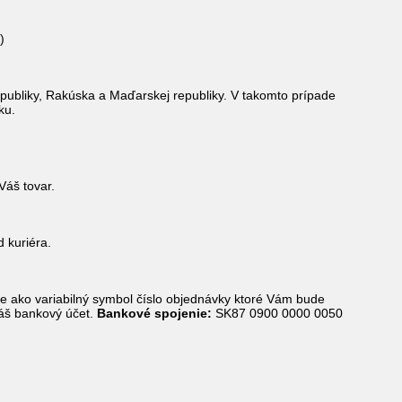
)
epubliky, Rakúska a Maďarskej republiky. V takomto prípade
ku.
Váš tovar.
d kuriéra.
e ako variabilný symbol číslo objednávky ktoré Vám bude
náš bankový účet.
Bankové spojenie:
SK87 0900 0000 0050