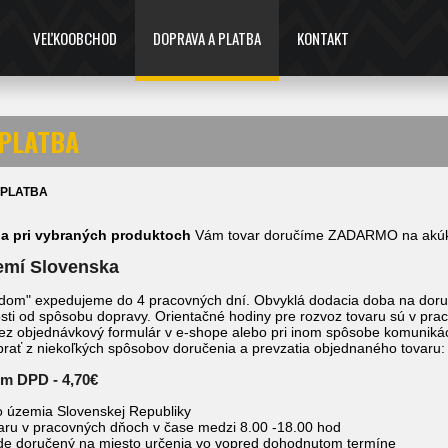
VEĽKOOBCHOD
DOPRAVA A PLATBA
KONTAKT
 PLATBA
 PLATBA
 a pri vybraných produktoch
Vám tovar doručíme ZADARMO na akúkoľ
emí Slovenska
dom" expedujeme do 4 pracovných dní. Obvyklá dodacia doba na doruč
osti od spôsobu dopravy. Orientačné hodiny pre rozvoz tovaru sú v pra
cez objednávkový formulár v e-shope alebo pri inom spôsobe komunikác
brať z niekoľkých spôsobov doručenia a prevzatia objednaného tovaru:
om DPD - 4,70€
o územia Slovenskej Republiky
aru v pracovných dňoch v čase medzi 8.00 -18.00 hod
de doručený na miesto určenia vo vopred dohodnutom termíne