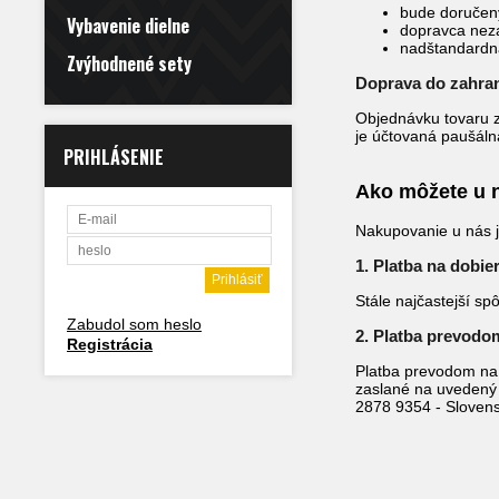
bude doručen
Vybavenie dielne
dopravca nez
nadštandardná
Zvýhodnené sety
Doprava do zahran
Objednávku tovaru z
je účtovaná paušáln
PRIHLÁSENIE
Ako môžete u n
Nakupovanie u nás j
1. Platba na dobie
Stále najčastejší sp
Zabudol som heslo
2. Platba prevodo
Registrácia
Platba prevodom na 
zaslané na uvedený 
2878 9354 - Slovens