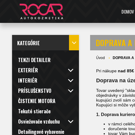
DOMOV
DOPRAVA A
KATEGÓRIE
Úvod
DOPRAVA A
TENZI DETAILER
EXTERIÉR
Pri nákupe
nad 85€
INTERIÉR
Doprava na úz
PRÍSLUŠENSTVO
Tovar uvedený "skla
objednávky v závisl
ČISTENIE MOTORA
kupujúci zvolí sám 
Kupujúci si môže vy
Tekuté stierače
1. Doprava kurier
Osviežovače vzduchu
v rámci celéh
doručenie tov
Detailingové vybavenie
tovar Vám bu