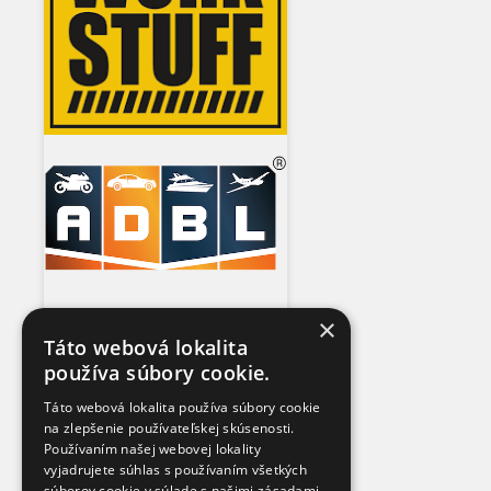
×
Táto webová lokalita
používa súbory cookie.
Táto webová lokalita používa súbory cookie
na zlepšenie používateľskej skúsenosti.
Používaním našej webovej lokality
vyjadrujete súhlas s používaním všetkých
súborov cookie v súlade s našimi zásadami