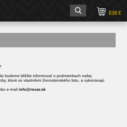
0,00 €
?
s budeme bližšie informovať o podmienkach našej
by, ktoré sú vlastníkmi živnostenského listu, a vykonávajú
ebo e-mail
info@rocar.sk