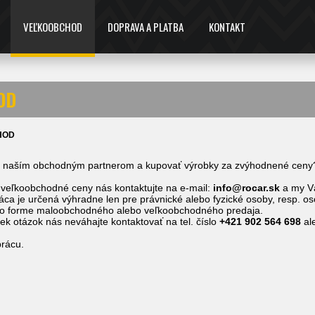
VEĽKOOBCHOD
DOPRAVA A PLATBA
KONTAKT
OD
HOD
a naším obchodným partnerom a kupovať výrobky za zvýhodnené ceny
veľkoobchodné ceny nás kontaktujte na e-mail:
info@rocar.sk
a my Vá
ca je určená výhradne len pre právnické alebo fyzické osoby, resp. oso
o forme maloobchodného alebo veľkoobchodného predaja.
ek otázok nás neváhajte kontaktovať na tel. číslo
+421 902 564 698
al
prácu.