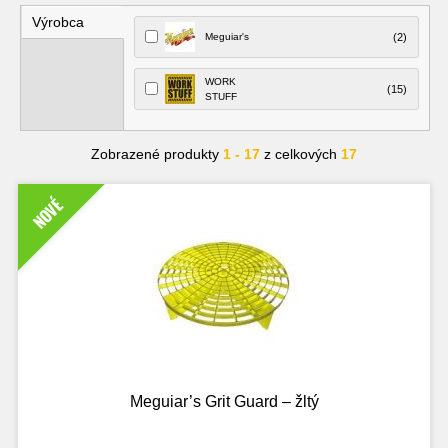
Výrobca
Meguiar's
(2)
WORK
(15)
STUFF
Zobrazené produkty
1 - 17
z celkových
17
NOVÉ
Meguiar’s Grit Guard – žltý