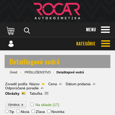
MENU
KATEGÓRIE
Detailingové vedrá
Úvod
PRÍSLUŠENSTVO
Detailingové vedrá
Zoradiť podľa:
Názov
Cena
Dátum pridania
Odporúčané poradie
Obrázky
Tabuľka
∧
Na sklade
(17)
Výrobca
Tip
Akcia
Zľava
Novinka