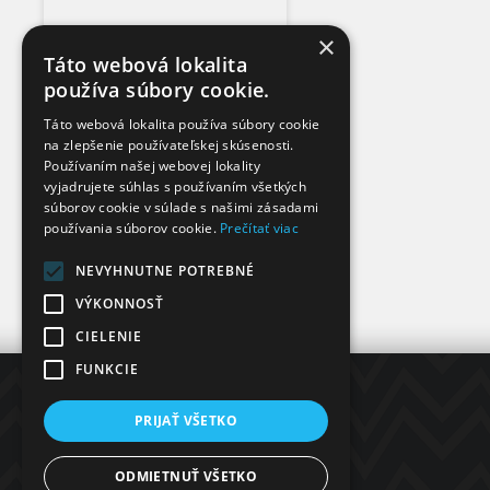
×
Táto webová lokalita
používa súbory cookie.
Táto webová lokalita používa súbory cookie
na zlepšenie používateľskej skúsenosti.
Používaním našej webovej lokality
vyjadrujete súhlas s používaním všetkých
súborov cookie v súlade s našimi zásadami
používania súborov cookie.
Prečítať viac
NEVYHNUTNE POTREBNÉ
VÝKONNOSŤ
CIELENIE
FUNKCIE
INFORMÁCIE
PRIJAŤ VŠETKO
DOPRAVA A PLATBA
VEĽKOOBCHOD
ODMIETNUŤ VŠETKO
NA STIAHNUTIE