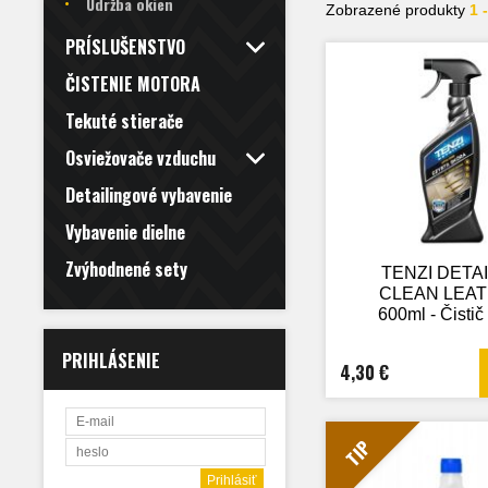
Údržba okien
Zobrazené produkty
1 
PRÍSLUŠENSTVO
ČISTENIE MOTORA
Tekuté stierače
Osviežovače vzduchu
Detailingové vybavenie
Vybavenie dielne
Zvýhodnené sety
TENZI DETA
CLEAN LEA
600ml - Čistič
PRIHLÁSENIE
4,30 €
TIP