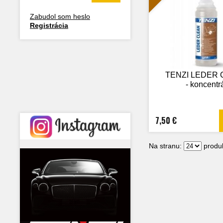
Zabudol som heslo
Registrácia
TENZI LEDER
- koncentr
7,50 €
Na stranu:
produk