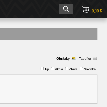
0,00 €
Obrázky
Tabuľka
Tip
Akcia
Zľava
Novinka