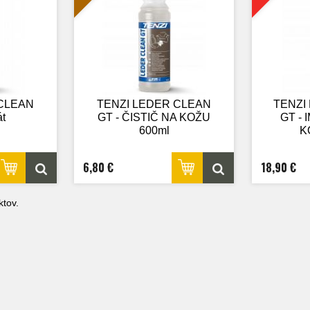
 CLEAN
TENZI LEDER CLEAN
TENZI
át
GT - ČISTIČ NA KOŽU
GT -
600ml
K
6,80 €
18,90 €
tov.