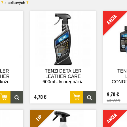
- 7
z celkových
7
AKCIA
ILER
TENZI DETAILER
TEN
THER
LEATHER CARE
 kože
600ml - Impregnácia
CONDIT
kože
Impre
9,70 €
4,70 €
11,99 €
AKCIA
TIP