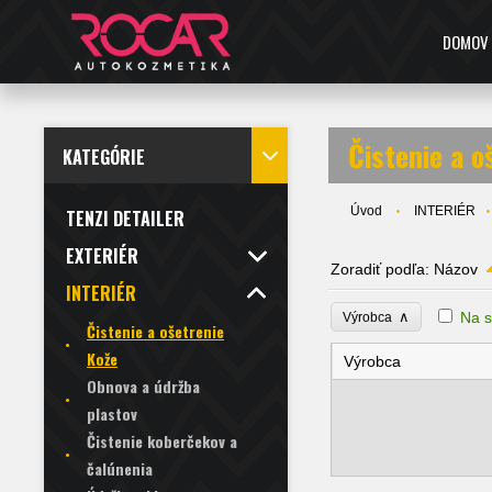
DOMOV
Čistenie a o
KATEGÓRIE
Úvod
INTERIÉR
TENZI DETAILER
EXTERIÉR
Zoradiť podľa:
Názov
INTERIÉR
∧
Na s
Výrobca
Čistenie a ošetrenie
Kože
Výrobca
Obnova a údržba
plastov
Čistenie koberčekov a
čalúnenia