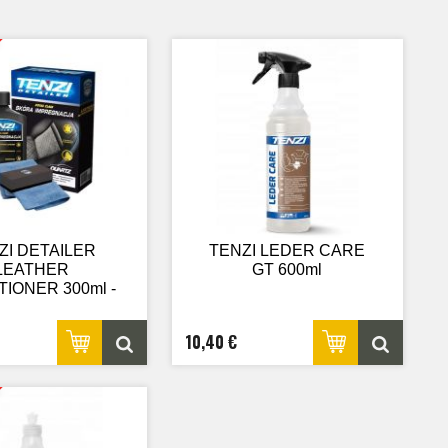
ZI DETAILER
TENZI LEDER CARE
LEATHER
GT 600ml
IONER 300ml -
gnačný krém na
kožu
10,40 €