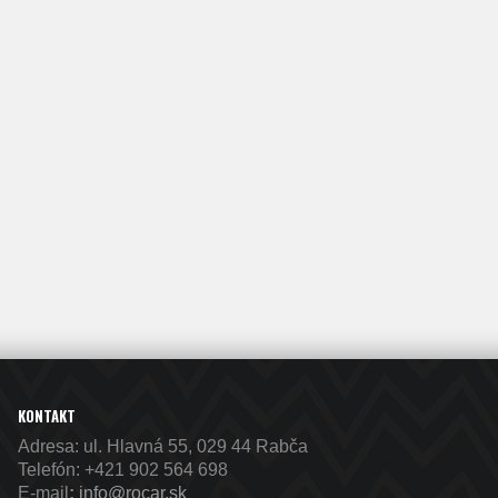
KONTAKT
Adresa: ul. Hlavná 55, 029 44 Rabča
Telefón:
+421 902 564 698
E-mail
:
info@rocar.sk