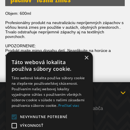
Objem: 600ml
Profesionálny produkt na neutralizáciu nepríjemných zápachov s
vôňou lesná zmes pre použitie v autách, obytných priestoroch..
Trvalo odstraňuje nepríjemné zápachy aj na textilných
povrchoch.
UPOZORNENIE:
Produkt majte mimo dosahu detí. Neaplikujte na horúce a
×
elektrické predmety. Zaobchádzajte opatrne.
Táto webová lokalita
používa súbory cookie.
Táto webová lokalita používa súbory cookie
na zlepšenie používateľskej skúsenosti.
Používaním našej webovej lokality
INFORMÁCIE
vyjadrujete súhlas s používaním všetkých
súborov cookie v súlade s našimi zásadami
KONTAKT
používania súborov cookie.
Prečítať viac
Adresa: ul. Hlavná 55, 029 44 Rabča
Telefón:
+421 902 564 698
NEVYHNUTNE POTREBNÉ
E-mail
:
info@rocar.sk
VÝKONNOSŤ
http://
www.rocar.sk