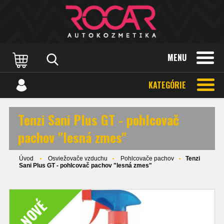
MENU
KATEGÓRIE
Tenzi Sani Plus GT - pohlcovač
pachov "lesná zmes"
Úvod
Osviežovače vzduchu
Pohlcovače pachov
Tenzi
Sani Plus GT - pohlcovač pachov "lesná zmes"
NOVÉ