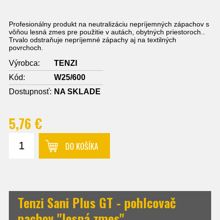
Profesionálny produkt na neutralizáciu nepríjemných zápachov s
vôňou lesná zmes pre použitie v autách, obytných priestoroch..
Trvalo odstraňuje nepríjemné zápachy aj na textilných
povrchoch.
Výrobca:
TENZI
Kód:
W25/600
Dostupnosť:
NA SKLADE
5,76 €
DO KOŠÍKA
Tenzi Sani Plus GT - pohlcovač
pachov "lesná zmes"