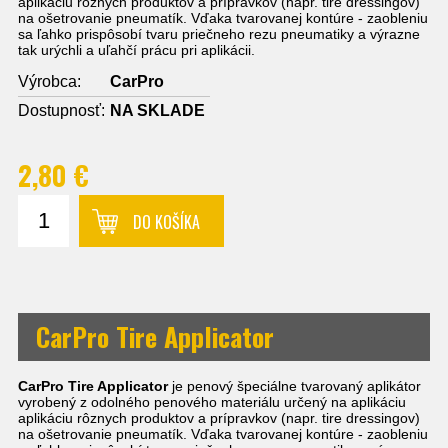
aplikáciu rôznych produktov a prípravkov (napr. tire dressingov)
na ošetrovanie pneumatík. Vďaka tvarovanej kontúre - zaobleniu
sa ľahko prispôsobí tvaru priečneho rezu pneumatiky a výrazne
tak urýchli a uľahčí prácu pri aplikácii.
Výrobca:
CarPro
Dostupnosť:
NA SKLADE
2,80 €
DO KOŠÍKA
CarPro Tire Applicator
CarPro Tire Applicator
je penový špeciálne tvarovaný aplikátor
vyrobený z odolného penového materiálu určený na aplikáciu
aplikáciu rôznych produktov a prípravkov (napr. tire dressingov)
na ošetrovanie pneumatík. Vďaka tvarovanej kontúre - zaobleniu