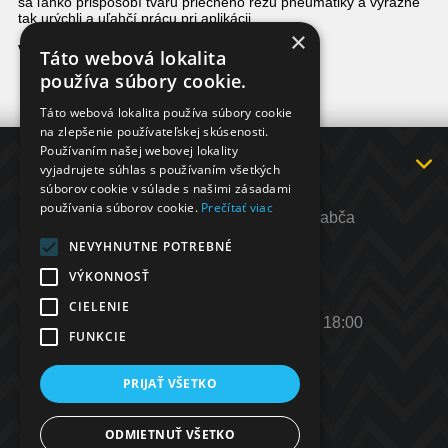
sa ľahko prispôsobí tvaru priečneho rezu pneumatiky a výrazne
tak urýchli a uľahčí prácu pri aplikácii.
×
Vysoká životnosť.
Táto webová lokalita
používa súbory cookie.
Táto webová lokalita používa súbory cookie
na zlepšenie používateľskej skúsenosti.
Používaním našej webovej lokality
INFORMÁCIE
vyjadrujete súhlas s používaním všetkých
súborov cookie v súlade s našimi zásadami
KONTAKT
používania súborov cookie.
Prečítať viac
Adresa: ul. Hlavná 55, 029 44 Rabča
Telefón:
+421 902 564 698
NEVYHNUTNE POTREBNÉ
E-mail
:
info@rocar.sk
VÝKONNOSŤ
http://
www.rocar.sk
CIELENIE
Otváracie hodiny: Po - Pia: 8:00 - 18:00
FUNKCIE
PRIJAŤ VŠETKO
ODMIETNUŤ VŠETKO