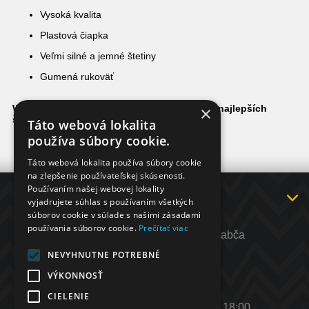
Vysoká kvalita
Plastová čiapka
Veľmi silné a jemné štetiny
Gumená rukoväť
×
WORK STUFF Detailing Brushes sú jedný z najlepších
štetcov na trhu!
Táto webová lokalita
používa súbory cookie.
Táto webová lokalita používa súbory cookie
na zlepšenie používateľskej skúsenosti.
Používaním našej webovej lokality
INFORMÁCIE
vyjadrujete súhlas s používaním všetkých
súborov cookie v súlade s našimi zásadami
KONTAKT
používania súborov cookie.
Prečítať viac
Adresa: ul. Hlavná 55, 029 44 Rabča
Telefón:
+421 902 564 698
NEVYHNUTNE POTREBNÉ
E-mail
:
info@rocar.sk
VÝKONNOSŤ
http://
www.rocar.sk
CIELENIE
Otváracie hodiny: Po - Pia: 8:00 - 18:00