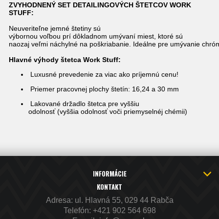
ZVYHODNENÝ SET DETAILINGOVÝCH ŠTETCOV WORK
STUFF:
Neuveriteľne jemné štetiny sú
výbornou voľbou prí dôkladnom umývaní miest, ktoré sú
naozaj veľmi náchylné na poškriabanie. Ideálne pre umývanie chrómov
Hlavné výhody štetca Work Stuff:
Luxusné prevedenie za viac ako príjemnú cenu!
Priemer pracovnej plochy štetín: 16,24 a 30 mm
Lakované držadlo štetca pre vyššiu
odolnosť (vyššia odolnosť voči priemyselnéj chémii)
INFORMÁCIE
KONTAKT
Adresa: ul. Hlavná 55, 029 44 Rabča
Telefón:
+421 902 564 698