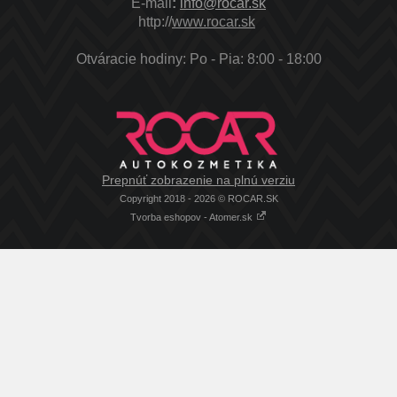
E-mail
:
info@rocar.sk
http://
www.rocar.sk
Otváracie hodiny: Po - Pia: 8:00 - 18:00
Prepnúť zobrazenie na plnú verziu
Copyright 2018 - 2026 © ROCAR.SK
Tvorba eshopov - Atomer.sk