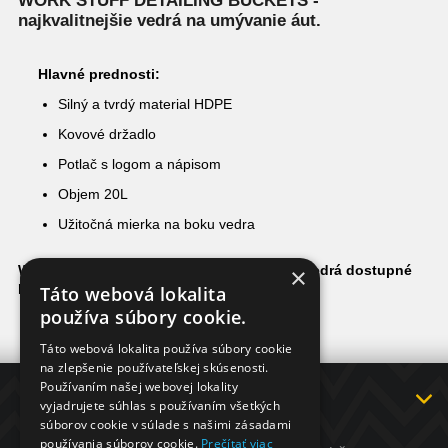
WORK STUFF DETAILING BUCKETS -
najkvalitnejšie vedrá na umývanie áut.
Hlavné prednosti:
Silný a tvrdý material HDPE
Kovové držadlo
Potlač s logom a nápisom
Objem 20L
Užitočná mierka na boku vedra
WORK STUFF profesionálne detailingové vedrá dostupné
×
pre každého.
Táto webová lokalita
používa súbory cookie.
Táto webová lokalita používa súbory cookie
na zlepšenie používateľskej skúsenosti.
Používaním našej webovej lokality
INFORMÁCIE
vyjadrujete súhlas s používaním všetkých
KONTAKT
súborov cookie v súlade s našimi zásadami
používania súborov cookie.
Prečítať viac