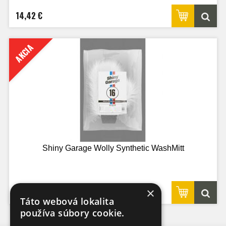
14,42 €
AKCIA
Shiny Garage Wolly Synthetic WashMitt
18,69 €
×
24,90 €
Táto webová lokalita
používa súbory cookie.