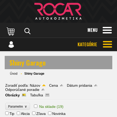
MENU
KATEGÓRIE
Shiny Garage
Úvod
Shiny Garage
Zoradiť podľa:
Názov
Cena
Dátum pridania
Odporúčané poradie
Obrázky
Tabuľka
∨
Na sklade
(19)
Parametre
Tip
Akcia
Zľava
Novinka